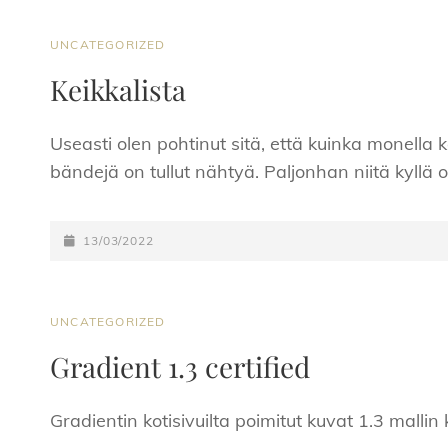
CAT
UNCATEGORIZED
LINKS
Keikkalista
Useasti olen pohtinut sitä, että kuinka monella 
bändejä on tullut nähtyä. Paljonhan niitä kyllä o
POSTED-
13/03/2022
ON
CAT
UNCATEGORIZED
LINKS
Gradient 1.3 certified
Gradientin kotisivuilta poimitut kuvat 1.3 mallin