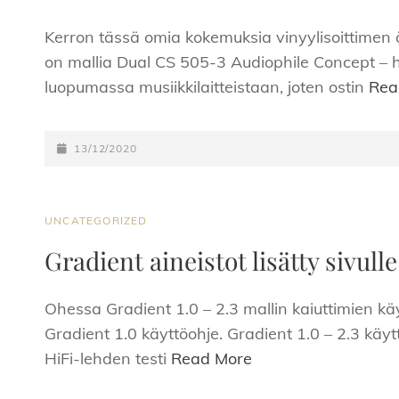
Kerron tässä omia kokemuksia vinyylisoittimen ä
on mallia Dual CS 505-3 Audiophile Concept – h
luopumassa musiikkilaitteistaan, joten ostin
Rea
POSTED-
13/12/2020
ON
CAT
UNCATEGORIZED
LINKS
Gradient aineistot lisätty sivulle
Ohessa Gradient 1.0 – 2.3 mallin kaiuttimien käytt
Gradient 1.0 käyttöohje. Gradient 1.0 – 2.3 käyt
HiFi-lehden testi
Read More