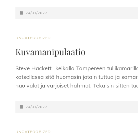
POSTED-
24/01/2022
ON
CAT
UNCATEGORIZED
LINKS
Kuvamanipulaatio
Steve Hackett- keikalla Tampereen tullikamari
katsellessa sitä huomasin jotain tuttua ja sam
nuo valot ja varjoiset hahmot. Tekaisin sitten 
POSTED-
24/01/2022
ON
CAT
UNCATEGORIZED