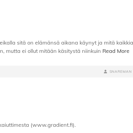
keikalla sitä on elämänsä aikana käynyt ja mitä kaikki
n, mutta ei ollut mitään käsitystä niinkuin
Read More
BY
BYLINE
SNAREMAN
LINE
 kaiuttimesta (www.gradient.fi).