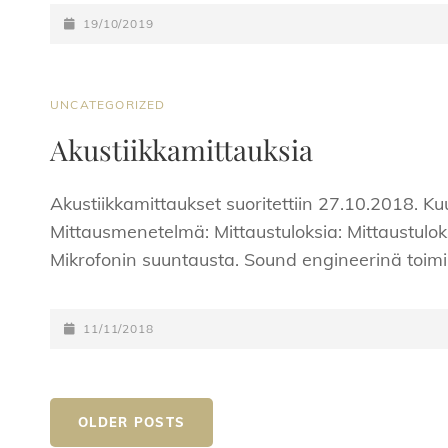
POSTED-
19/10/2019
ON
CAT
UNCATEGORIZED
LINKS
Akustiikkamittauksia
Akustiikkamittaukset suoritettiin 27.10.2018. Kuun
Mittausmenetelmä: Mittaustuloksia: Mittaustu
Mikrofonin suuntausta. Sound engineerinä toimi
POSTED-
11/11/2018
ON
Posts
OLDER POSTS
navigation