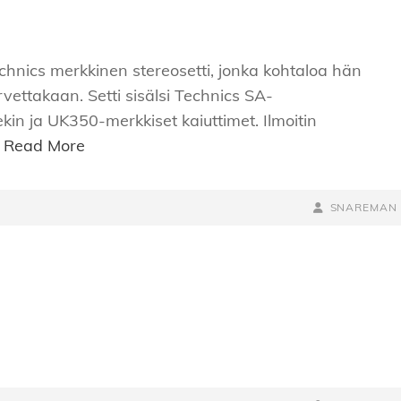
echnics merkkinen stereosetti, jonka kohtaloa hän
tarvettakaan. Setti sisälsi Technics SA-
kin ja UK350-merkkiset kaiuttimet. Ilmoitin
n
Read More
BY
BYLINE
SNAREMAN
LINE