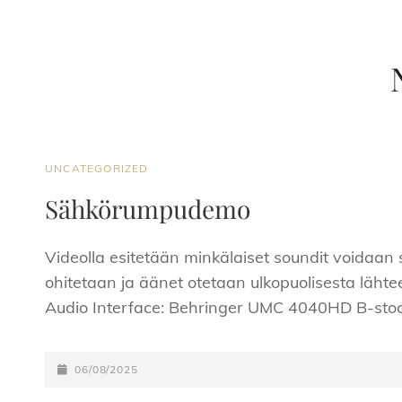
CAT
UNCATEGORIZED
LINKS
Sähkörumpudemo
Videolla esitetään minkälaiset soundit voidaa
ohitetaan ja äänet otetaan ulkopuolisesta läht
Audio Interface: Behringer UMC 4040HD B-sto
POSTED-
06/08/2025
ON