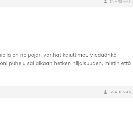
BY
BYLINE
SNAREMAN
LINE
siellä on ne pojan vanhat kaiuttimet. Viedäänkö
skoni puhelu sai aikaan hetken hiljaisuuden, mietin että
BY
BYLINE
SNAREMAN
LINE