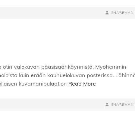
BY
BYLINE
SNAREMAN
LINE
lla otin valokuvan pääsisäänkäynnistä. Myöhemmin
anoloista kuin erään kauhuelokuvan posterissa. Lähinn
tuollaisen kuvamanipulaation
Read More
BY
BYLINE
SNAREMAN
LINE