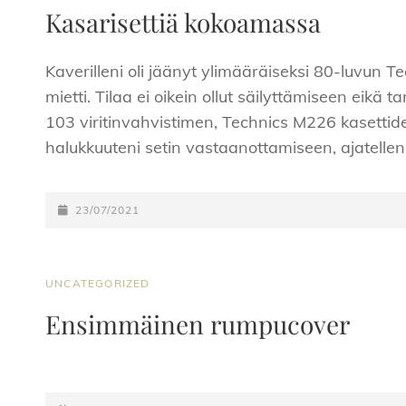
LINKS
Kasarisettiä kokoamassa
Kaverilleni oli jäänyt ylimääräiseksi 80-luvun T
mietti. Tilaa ei oikein ollut säilyttämiseen eikä 
103 viritinvahvistimen, Technics M226 kasettide
halukkuuteni setin vastaanottamiseen, ajatelle
POSTED-
23/07/2021
ON
CAT
UNCATEGORIZED
LINKS
Ensimmäinen rumpucover