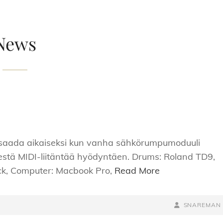
News
n saada aikaiseksi kun vanha sähkörumpumoduuli
eestä MIDI-liitäntää hyödyntäen. Drums: Roland TD9,
ck, Computer: Macbook Pro,
Read More
BY
BYLINE
SNAREMAN
LINE