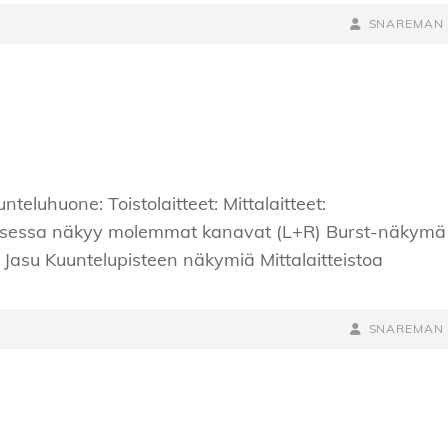
BY
BYLINE
SNAREMAN
LINE
teluhuone: Toistolaitteet: Mittalaitteet:
loksessa näkyy molemmat kanavat (L+R) Burst-näkymä
 Jasu Kuuntelupisteen näkymiä Mittalaitteistoa
BY
BYLINE
SNAREMAN
LINE