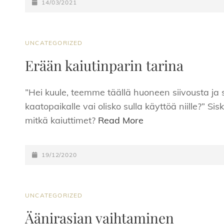
POSTED-
14/03/2021
ON
CAT
UNCATEGORIZED
LINKS
Erään kaiutinparin tarina
”Hei kuule, teemme täällä huoneen siivousta ja 
kaatopaikalle vai olisko sulla käyttöä niille?” Si
mitkä kaiuttimet?
Read More
POSTED-
19/12/2020
ON
CAT
UNCATEGORIZED
LINKS
Äänirasian vaihtaminen