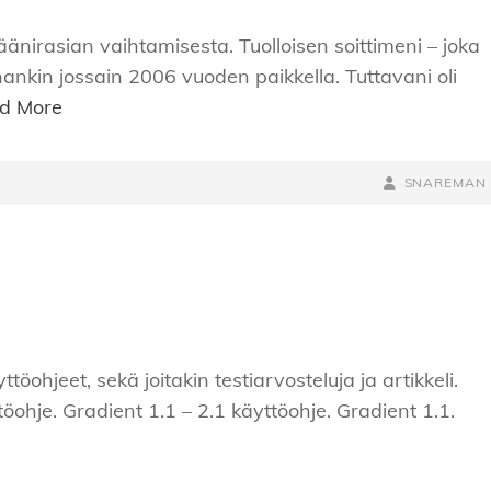
änirasian vaihtamisesta. Tuolloisen soittimeni – joka
ankin jossain 2006 vuoden paikkella. Tuttavani oli
d More
BY
BYLINE
SNAREMAN
LINE
öohjeet, sekä joitakin testiarvosteluja ja artikkeli.
töohje. Gradient 1.1 – 2.1 käyttöohje. Gradient 1.1.